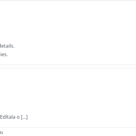
etails.
ies.
ítala o [...]
ts