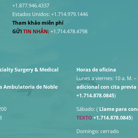
+1.877.946.4337
Estados Unidos:
+1.714.979.1446
Tham khảo miễn phí
GỬI
TIN NHẮN:
+1.714.478.4798
cialty Surgery & Medical
Horas de oficina
Lunes a viernes:
10 a. M. – 
ía Ambulatoria de Noble
adicional con cita previa
+1.714.878.0845
)
200
Sábado: (
Llame para con
3
TEXTO
+1.714.878.0845
)
Domingo: cerrado