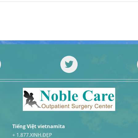
Tiếng Việt vietnamita
+ 1.877.XINH.ĐẸP