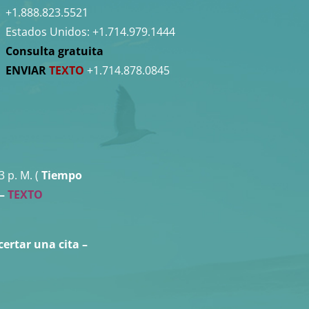
+1.888.823.5521
Estados Unidos:
+1.714.979.1444
Consulta gratuita
ENVIAR
TEXTO
+1.714.878.0845
3 p. M. (
Tiempo
 –
TEXTO
certar una cita
–