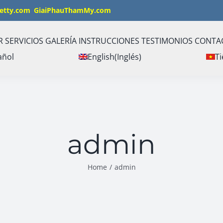
etty.com
GiaiPhauThamMy.com
R
SERVICIOS
GALERÍA
INSTRUCCIONES
TESTIMONIOS
CONTA
añol
English
(
Inglés
)
Ti
admin
Home
/
admin