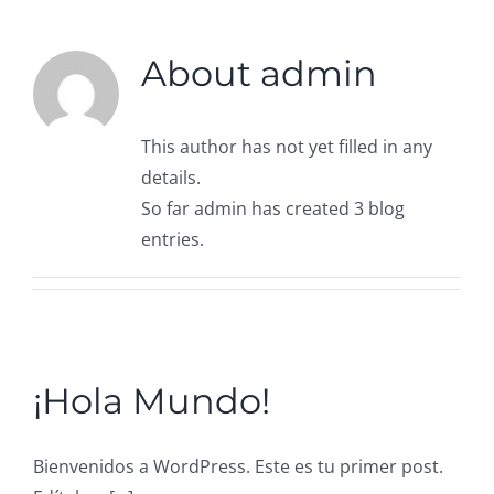
TESTIMONIOS
About
admin
CONTACTO
This author has not yet filled in any
Nuestro equipo
details.
So far admin has created 3 blog
Español
entries.
English
(
Inglés
)
Tiếng Việt
(
Vietnamita
)
¡Hola Mundo!
Bienvenidos a WordPress. Este es tu primer post.