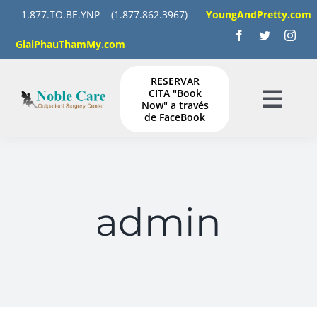
Skip
1.877.TO.BE.YNP
(1.877.862.3967)
YoungAndPretty.com
to
GiaiPhauThamMy.com
content
RESERVAR
CITA "Book
Now" a través
Togg
de FaceBook
Navig
HOGAR
SERVICIOS
admin
GALERÍA
INSTRUCCIONES