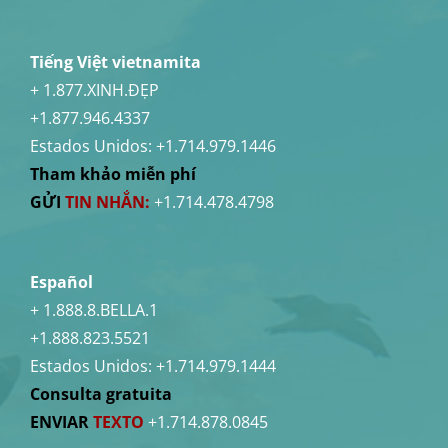
Tiếng Việt vietnamita
+ 1.877.XINH.ĐẸP
+1.877.946.4337
Estados Unidos:
+1.714.979.1446
Tham khảo miễn phí
GỬI
TIN NHẮN:
+1.714.478.4798
Español
+ 1.888.8.BELLA.1
+1.888.823.5521
Estados Unidos:
+1.714.979.1444
Consulta gratuita
ENVIAR
TEXTO
+1.714.878.0845