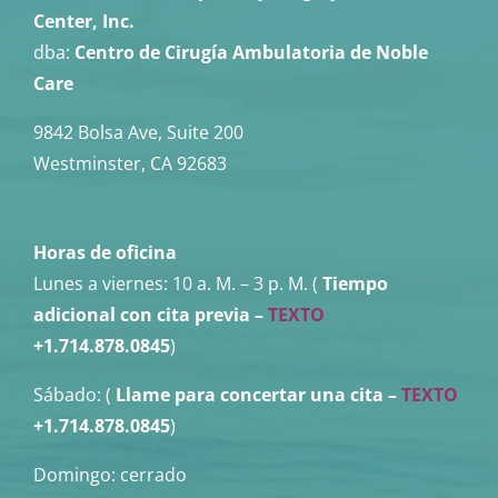
Center, Inc.
dba:
Centro de Cirugía Ambulatoria de Noble
Care
9842 Bolsa Ave, Suite 200
Westminster, CA 92683
Horas de oficina
Lunes a viernes:
10 a. M. – 3 p. M. (
Tiempo
adicional con cita previa –
TEXTO
+1.714.878.0845
)
Sábado: (
Llame para concertar una cita
–
TEXTO
+1.714.878.0845
)
Domingo: cerrado