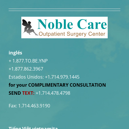
inglés
+ 1.877.TO.BE.YNP
+1.877.862.3967
Estados Unidos:
+1.714.979.1445
for your COMPLIMENTARY CONSULTATION
SEND
TEXT:
+1.714.478.4798
Fax: 1.714.463.9190
Tiếng Việt vietnamita