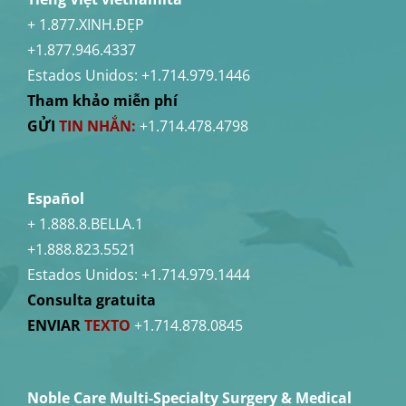
+ 1.877.XINH.ĐẸP
+1.877.946.4337
Estados Unidos:
+1.714.979.1446
Tham khảo miễn phí
GỬI
TIN NHẮN:
+1.714.478.4798
Español
+ 1.888.8.BELLA.1
+1.888.823.5521
Estados Unidos:
+1.714.979.1444
Consulta gratuita
ENVIAR
TEXTO
+1.714.878.0845
Noble Care Multi-Specialty Surgery & Medical