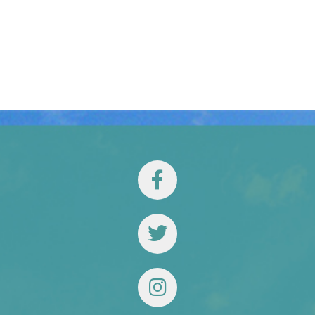
TESTIMONIOS
CONTACTO
Nuestro equipo
Español
English
(
Inglés
)
Tiếng Việt
(
Vietnamita
)