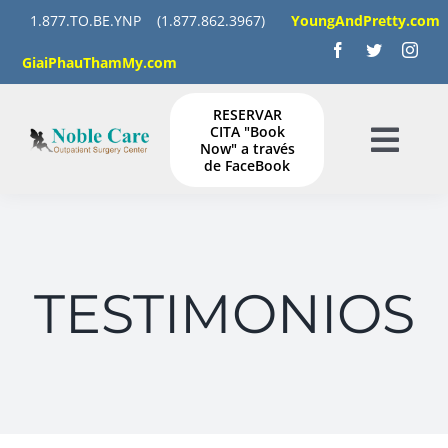
Skip
1.877.TO.BE.YNP
(1.877.862.3967)
YoungAndPretty.com
to
GiaiPhauThamMy.com
content
RESERVAR
CITA "Book
Now" a través
Togg
de FaceBook
Navig
HOGAR
SERVICIOS
TESTIMONIOS
GALERÍA
INSTRUCCIONES