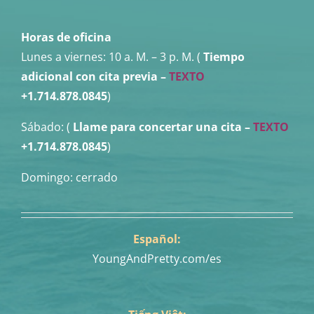
Horas de oficina
Lunes a viernes:
10 a. M. – 3 p. M. (
Tiempo
adicional con cita previa –
TEXTO
+1.714.878.0845
)
Sábado: (
Llame para concertar una cita
–
TEXTO
+1.714.878.0845
)
Domingo: cerrado
Español:
YoungAndPretty.com/es