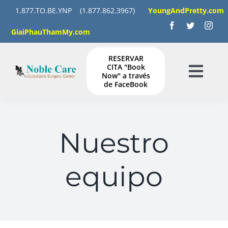
Skip
1.877.TO.BE.YNP
(1.877.862.3967)
YoungAndPretty.com
to
GiaiPhauThamMy.com
content
RESERVAR
CITA "Book
Now" a través
Togg
de FaceBook
Navig
HOGAR
Nuestro
SERVICIOS
equipo
GALERÍA
INSTRUCCIONES