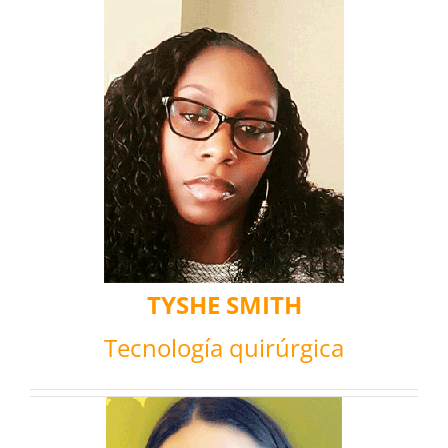
TYSHE SMITH
Tecnología quirúrgica