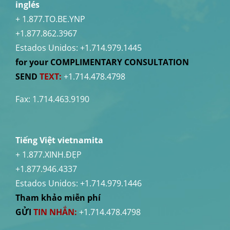
inglés
+ 1.877.TO.BE.YNP
+1.877.862.3967
Estados Unidos:
+1.714.979.1445
for your COMPLIMENTARY CONSULTATION
SEND
TEXT:
+1.714.478.4798
Fax: 1.714.463.9190
Tiếng Việt vietnamita
+ 1.877.XINH.ĐẸP
+1.877.946.4337
Estados Unidos:
+1.714.979.1446
Tham khảo miễn phí
GỬI
TIN NHẮN:
+1.714.478.4798