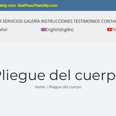
etty.com
GiaiPhauThamMy.com
R
SERVICIOS
GALERÍA
INSTRUCCIONES
TESTIMONIOS
CONTA
añol
English
(
Inglés
)
Ti
liegue del cuer
Home
/
Pliegue del cuerpo