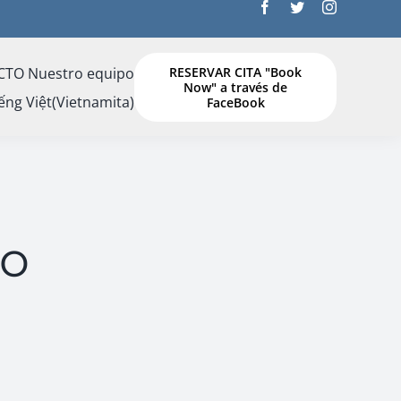
CTO
Nuestro equipo
RESERVAR CITA "Book
Now" a través de
ếng Việt
(
Vietnamita
)
FaceBook
po