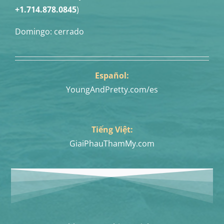
+1.714.878.0845
)
Domingo: cerrado
Español:
YoungAndPretty.com/es
Tiếng Việt:
GiaiPhauThamMy.com