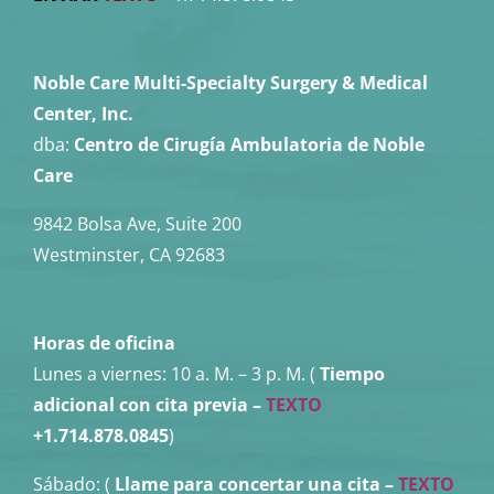
Noble Care Multi-Specialty Surgery & Medical
Center, Inc.
dba:
Centro de Cirugía Ambulatoria de Noble
Care
9842 Bolsa Ave, Suite 200
Westminster, CA 92683
Horas de oficina
Lunes a viernes:
10 a. M. – 3 p. M. (
Tiempo
adicional con cita previa –
TEXTO
+1.714.878.0845
)
Sábado: (
Llame para concertar una cita
–
TEXTO