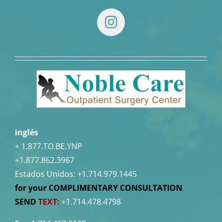
inglés
+ 1.877.TO.BE.YNP
+1.877.862.3967
Estados Unidos:
+1.714.979.1445
for your COMPLIMENTARY CONSULTATION
SEND
TEXT:
+1.714.478.4798