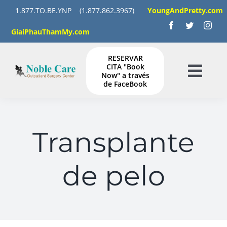
Skip
1.877.TO.BE.YNP
(1.877.862.3967)
YoungAndPretty.com
to
GiaiPhauThamMy.com
content
RESERVAR
CITA "Book
Now" a través
Togg
de FaceBook
Navig
HOGAR
Transplante
SERVICIOS
de pelo
GALERÍA
INSTRUCCIONES