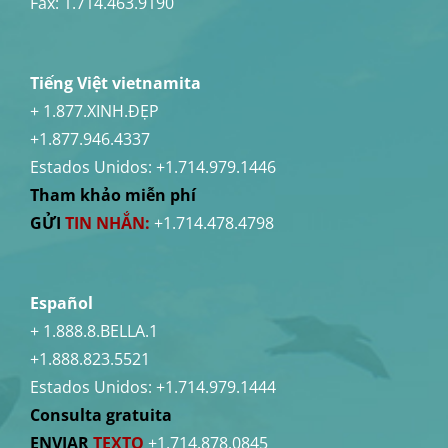
Fax: 1.714.463.9190
Tiếng Việt vietnamita
+ 1.877.XINH.ĐẸP
+1.877.946.4337
Estados Unidos:
+1.714.979.1446
Tham khảo miễn phí
GỬI
TIN NHẮN:
+1.714.478.4798
Español
+ 1.888.8.BELLA.1
+1.888.823.5521
Estados Unidos:
+1.714.979.1444
Consulta gratuita
ENVIAR
TEXTO
+1.714.878.0845