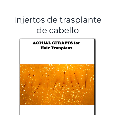
TESTIMONIOS
Injertos de trasplante
CONTACTO
de cabello
Nuestro equipo
Español
English
(
Inglés
)
Tiếng Việt
(
Vietnamita
)