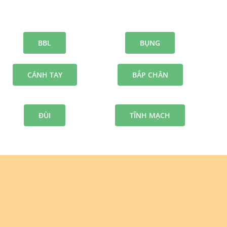
BBL
BỤNG
CÁNH TAY
BẮP CHÂN
ĐÙI
TĨNH MẠCH