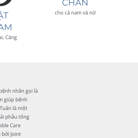
CHÂN
cho cả nam và nữ
ẬT
NAM
ai, Căng
bệnh nhân gọi là
ệm giúp bệnh
 Tuấn là một
iải phẫu tổng
oble Care
bởi Joint