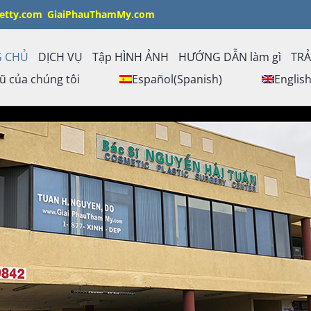
etty.com
GiaiPhauThamMy.com
G CHỦ
DỊCH VỤ
Tập HÌNH ẢNH
HƯỚNG DẪN làm gì
TRẢ
ũ của chúng tôi
Español
(
Spanish
)
Englis