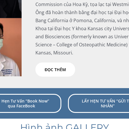
Commission của Hoa Kỳ, tọa lạc tại Westmin
Ông đã hoàn thành bằng đại học tại Đại h
Bang California ở Pomona, California, và n
Khoa tại Đại học Y khoa Kansas city Univers
and Biosciences (formerly known as Univers
Science – College of Osteopathic Medicine)
Kansas, Missouri.
ĐỌC THÊM
y Hẹn Tư Vấn “Book Now”
LẤY HẸN TƯ VẤN “GỬI T
qua FaceBook
NHẮN”
Hình ảnh GALLERY