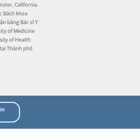
ster, California.
ọc Bách khoa
hận bằng Bác sĩ Y
ity of Medicine
ity of Health
 tại Thành phố
IN