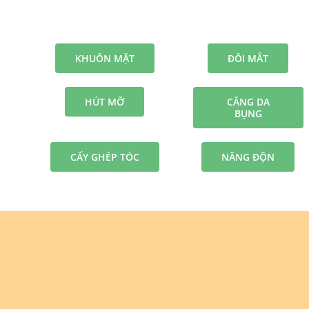
KHUÔN MẶT
ĐÔI MẮT
HÚT MỠ
CĂNG DA
BỤNG
CẤY GHÉP TÓC
NÂNG ĐỘN