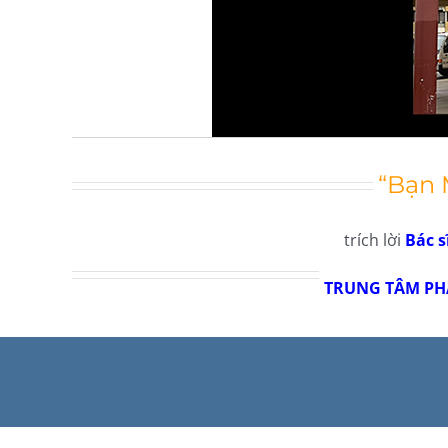
“Bạn
trích lời
Bác 
TRUNG TÂM PH