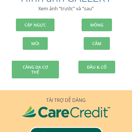
Xem ảnh “trước” và “sau”
CẶP NGỰC
MÔNG
MŨI
CẰM
CĂNG DA CƠ
ĐẦU & CỔ
THỂ
TÀI TRỢ DỄ DÀNG