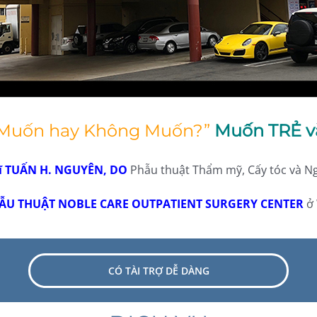
 Muốn hay Không Muốn?”
Muốn TRẺ v
sĩ TUẤN H. NGUYÊN, DO
Phẫu thuật Thẩm mỹ, Cấy tóc và Ng
ẪU THUẬT NOBLE CARE OUTPATIENT SURGERY CENTER
ở 
CÓ TÀI TRỢ DỄ DÀNG