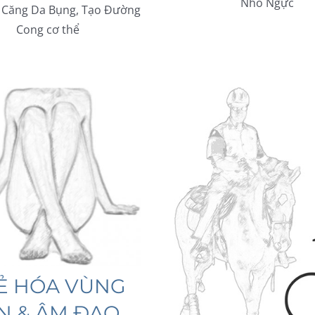
Nhỏ Ngực
 Căng Da Bụng, Tạo Đường
Cong cơ thể
Ẻ HÓA VÙNG
N & ÂM ĐẠO