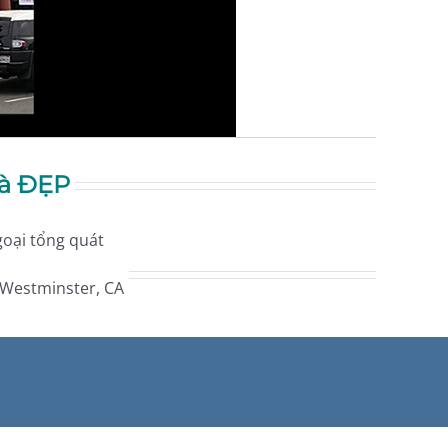
à ĐẸP
oại tổng quát
Westminster, CA