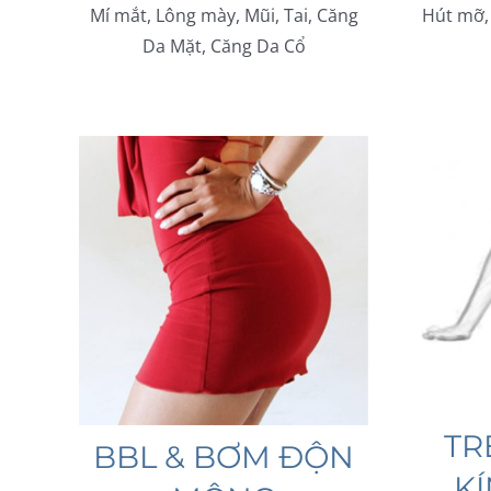
Mí mắt, Lông mày, Mũi, Tai, Căng
Hút mỡ,
Da Mặt, Căng Da Cổ
TR
BBL & BƠM ĐỘN
KÍ