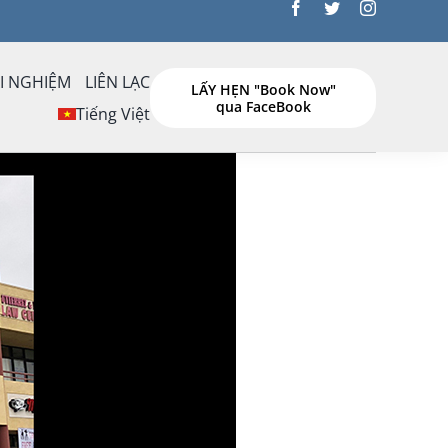
I NGHIỆM
LIÊN LẠC
LẤY HẸN "Book Now"
qua FaceBook
h
Tiếng Việt