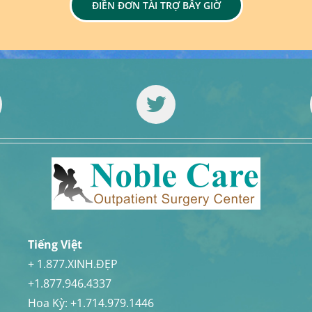
ĐIỀN ĐƠN TÀI TRỢ BÂY GIỜ
Tiếng Việt
+ 1.877.XINH.ĐẸP
+1.877.946.4337
Hoa Kỳ:
+1.714.979.1446