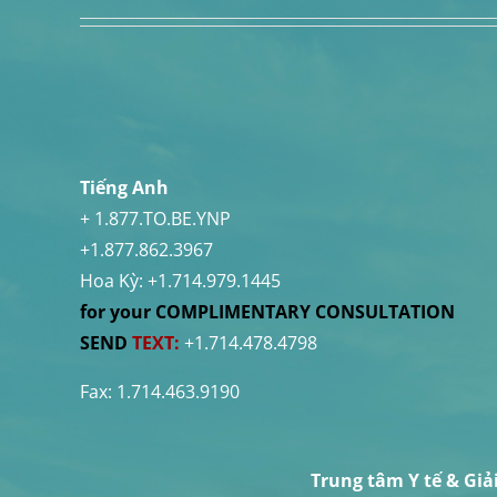
Tiếng Anh
+ 1.877.TO.BE.YNP
+1.877.862.3967
Hoa Kỳ:
+1.714.979.1445
for your COMPLIMENTARY CONSULTATION
SEND
TEXT:
+1.714.478.4798
Fax: 1.714.463.9190
Trung tâm Y tế & Gi