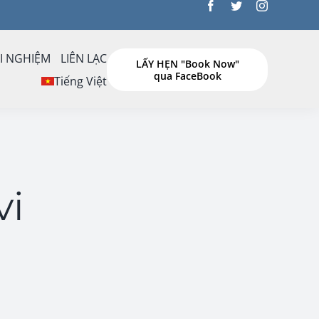
I NGHIỆM
LIÊN LẠC
LẤY HẸN "Book Now"
qua FaceBook
h
Tiếng Việt
vi