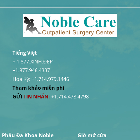
Tiếng Việt
+ 1.877.XINH.ĐẸP
+1.877.946.4337
Hoa Kỳ:
+1.714.979.1446
Tham khảo miễn phí
GỬI
TIN NHẮN:
+1.714.478.4798
ải Phẫu Đa Khoa Noble
Giờ mở cửa