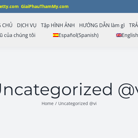
etty.com
GiaiPhauThamMy.com
G CHỦ
DỊCH VỤ
Tập HÌNH ẢNH
HƯỚNG DẪN làm gì
TRẢ
ũ của chúng tôi
Español
(
Spanish
)
Englis
ncategorized @
Home
/
Uncategorized @vi