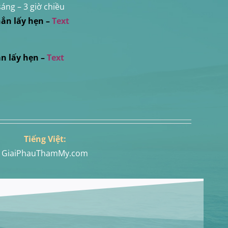
sáng – 3 giờ chiều
Nhắn lấy hẹn
–
Text
ắn
lấy hẹn
–
Text
Tiếng Việt:
GiaiPhauThamMy.com