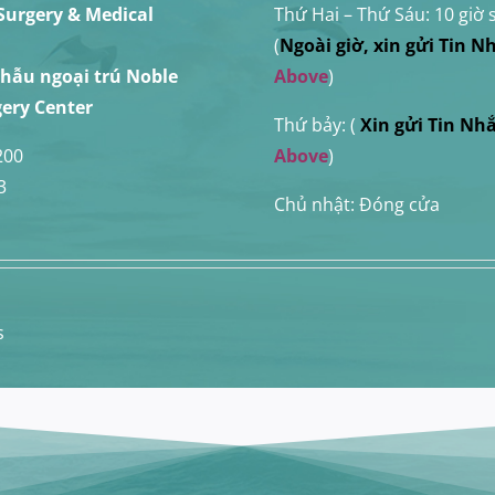
 Surgery & Medical
Thứ Hai – Thứ Sáu:
10 giờ 
(
Ngoài giờ, xin gửi Tin 
phẫu ngoại trú Noble
Above
)
ery Center
Thứ bảy: (
Xin
gửi Tin Nh
200
Above
)
3
Chủ nhật: Đóng cửa
s