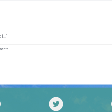
...]
ments